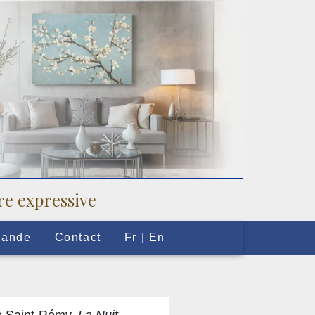
ure expressive
mande
Contact
Fr | En
de Saint-Rémy,
La Nuit