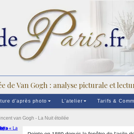
ée de Van Gogh : analyse picturale et lect
ture d'après photo
L'atelier
Tarifs & Com
incent van Gogh - La Nuit étoilée
Peinte en 1889 depuis la fenêtre de l’asile 